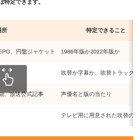
ぼ特定できます。
場所
特定できること
EPG、円盤ジャケット
1986年版か2022年版か
吹替か字幕か、吹替トラック数
細、放送公式記事
クロールできます
声優名と版の当たり
テレビ用に用意された吹替の可