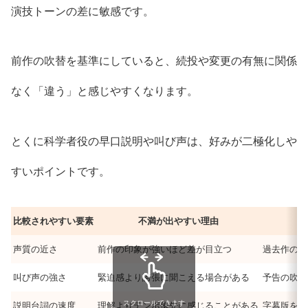
演技トーンの差に敏感です。
前作の吹替を基準にしていると、続投や変更の有無に関係
なく「違う」と感じやすくなります。
とくに科学者役の早口説明や叫び声は、好みが二極化しや
すいポイントです。
比較されやすい要素
不満が出やすい理由
声質の近さ
前作の印象が強いほど差が目立つ
過去作の吹
叫び声の強さ
緊迫感より誇張に聞こえる場合がある
予告の吹替
スクロールできます
説明台詞の速度
理解よりテンポ優先に感じることがある
字幕版を選