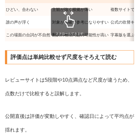
ひどい、合わない
主観が強く根拠が薄い
複数サイトで同
誰の声が浮く
対象が明確で参考になりやすい
公式の吹替キャ
スクロールできます
この場面の台詞が不自然
翻訳の相性問題の可能性が高い
字幕版を選ぶか
評価点は単純比較せず尺度をそろえて読む
レビューサイトは5段階や10点満点など尺度が違うため、
点数だけで比較すると誤解します。
公開直後は評価が変動しやすく、確認日によって平均点が
揺れます。