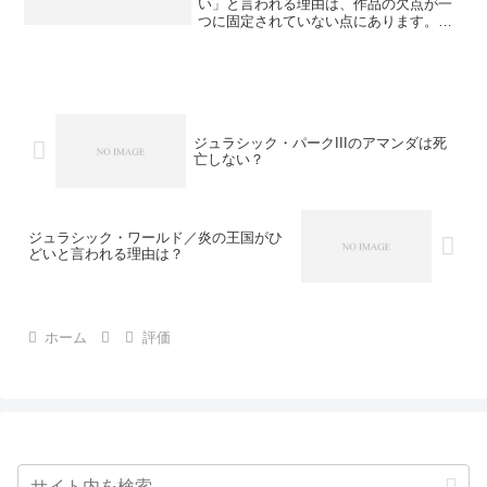
い」と言われる理由は、作品の欠点が一
つに固定されていない点にあります。現
状の「最新作」は2023年公開の映画第5作
「インディ・ジョーンズと運命のダイヤ
ル」で、批評家と観客で評価が割れやす
い数値も出ています。...
ジュラシック・パークIIIのアマンダは死
亡しない？
ジュラシック・ワールド／炎の王国がひ
どいと言われる理由は？
ホーム
評価