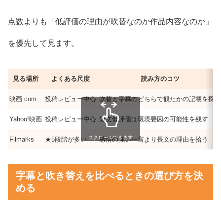
点数よりも「低評価の理由が吹替なのか作品内容なのか」
を優先して見ます。
見る場所
よくある尺度
読み方のコツ
映画.com
投稿レビュー中心
吹替と字幕のどちらで観たかの記載を探す
Yahoo!映画
投稿レビュー中心
短文低評価は環境要因の可能性を残す
スクロールできます
Filmarks
★5段階が多い
感情の強い一言より長文の理由を拾う
字幕と吹き替えを比べるときの選び方を決
める