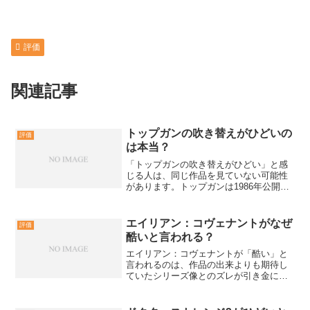
評価
関連記事
トップガンの吹き替えがひどいの
評価
は本当？
「トップガンの吹き替えがひどい」と感
じる人は、同じ作品を見ていない可能性
があります。トップガンは1986年公開の
旧作と、2022年公開の続編トップガン マ
ーヴェリックで、吹き替えの前提が大き
く違います。さらにテレビ放送版やDVD
エイリアン：コヴェナントがなぜ
評価
版など複数の...
酷いと言われる？
エイリアン：コヴェナントが「酷い」と
言われるのは、作品の出来よりも期待し
ていたシリーズ像とのズレが引き金にな
りやすいからです。1979年『エイリア
ン』の未知の恐怖を最優先で求める人ほ
ど、方向性の違いを不満として言語化し