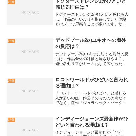
ドクターストレンジ2がひどいと
評価
やすい傾向があります。...
感じる理由は？
ドクターストレンジ2がひどいと感じる人
は、作品の狙いよりも期待していた体験
とのズレで戸惑うことが多いです。サ
ム・ライミのホラー演出やワンダヴィジ
ョン未視聴の影響など、評価が割れやす
い要因を整理し、合うかどうかの見極め
デッドプール2のユキオへの海外
評価
方を解説します。ドクター...
の反応は？
デッドプール2のユキオに対する海外の反
応は、作品全体の評価と混ざりやすく、
短い名セリフがミーム化して広がった点
が特徴です。確認日が2026年2月13日の
時点で、Rotten Tomatoesは批評家83％前
後、IMDbは7.6点前後のため、...
ロストワールドがひどいと言われ
評価
る理由は？
「ロスト・ワールドがひどい」と感じる
人が多いのは、作品そのものの欠点だけ
でなく、前作「ジュラシック・パーク」
との比較で期待値が跳ね上がりやすいか
らです。ここでは1997年公開の米国映画
「ロスト・ワールド／ジュラシック・パ
インディージョーンズ最新作がひ
評価
ーク」を前提に、どこ...
どいと言われる理由は？
インディージョーンズ最新作が「ひど