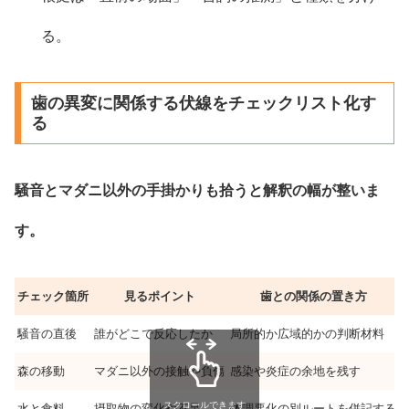
る。
歯の異変に関係する伏線をチェックリスト化す
る
騒音とマダニ以外の手掛かりも拾うと解釈の幅が整いま
す。
チェック箇所
見るポイント
歯との関係の置き方
騒音の直後
誰がどこで反応したか
局所的か広域的かの判断材料
森の移動
マダニ以外の接触や負傷
感染や炎症の余地を残す
スクロールできます
水と食料
摂取物の変化や不足
体調悪化の別ルートを併記する