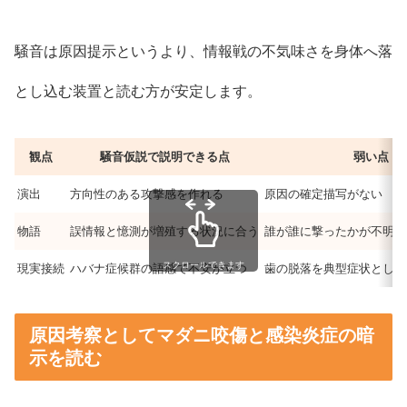
騒音は原因提示というより、情報戦の不気味さを身体へ落
とし込む装置と読む方が安定します。
観点
騒音仮説で説明できる点
弱い点
演出
方向性のある攻撃感を作れる
原因の確定描写がない
物語
誤情報と憶測が増殖する状況に合う
誰が誰に撃ったかが不明の
スクロールできます
現実接続
ハバナ症候群の語感で不安が立つ
歯の脱落を典型症状として
原因考察としてマダニ咬傷と感染炎症の暗
示を読む