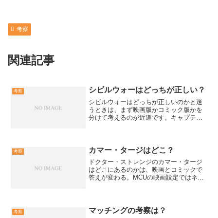
考察
関連記事
シビルウォーはどっちが正しい？
考察
シビルウォーはどっちが正しいのかと迷
うときは、まず映画版かコミック版かを
分けて考えるのが近道です。キャプテ
ン・アメリカ側の自由と、トニー・スタ
ーク側の管理責任は、作品が意図した思
想対立であり公式の正解は示されませ
ん。2016年映画と2006...
カマー・タージはどこ？
考察
ドクター・ストレンジのカマー・タージ
はどこにあるのかは、映画とコミックで
答えが変わる。MCUの映画設定ではネパ
ールのカトマンズにある修行場として説
明され、現実の住所として特定できる実
在施設ではない。表記ゆれと一次情報の
当たり方まで含めて、迷...
マッチングの考察は？
考察