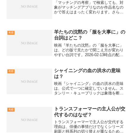
「マッチングの考察」で検索しても、対
象がマッチングアプリなのか作品名なの
かで答えはまったく変わります。さらに
「指」は人物名、演出、指輪や指紋のモ
チーフなど複数の読みがあり、断定する
と誤情報になりやすい論点です。この記
事では対象コンテンツ未特...
羊たちの沈黙の「服を大事に」の
考察
台詞はどこ？
映画『羊たちの沈黙』の「服を大事に」
は、どの版で見たかで聞こえ方が変わり
やすい台詞です。2026-02-13時点の配信
状況と、台詞が出る場面の見つけ方をま
とめます。まず迷わないために配信と版
の違いを押さえる結論として、日本での
シャイニングの血の洪水の意味
考察
視聴は配信プラ...
は？
映画『シャイニング』の血の洪水の意味
は、公式で一つに確定していません。ス
タンリー・キューブリックは象徴を断定
せず、観客の解釈に余白を残したとされ
ます。そのため本記事では、1980年の映
画版を前提に、主流の見方と慎重論を整
トランスフォーマーの主人公が交
考察
理します。オーバール...
代するのはなぜ？
トランスフォーマーで主人公が交代する
理由は、俳優の事情だけでなくシリーズ
刷新と時系列の切り替えが重なるためで