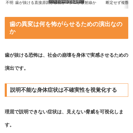
スクロールできます
不明
歯が抜ける直接原因が騒音かマダニか放射線か
断定せず複数案
歯の異変は何を怖がらせるための演出なの
か
歯が抜ける恐怖は、社会の崩壊を身体で実感させるための
演出です。
説明不能な身体症状は不確実性を視覚化する
理屈で説明できない症状は、見えない脅威を可視化しま
す。