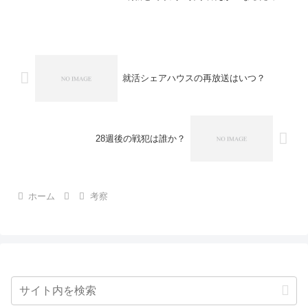
す。2007年から2011年の3部作、2014年
の新シリーズ、2018年以降のリブート的
作品が混在する前提で解説します。主人
公交代が...
就活シェアハウスの再放送はいつ？
28週後の戦犯は誰か？
ホーム
考察