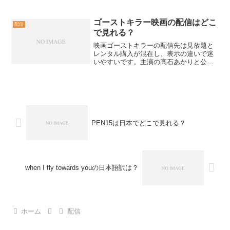
扱いで、YouTube上の動画表示では尺が
約17分として確認されています。同一内
容と思われる動画が...
ゴーストキラー映画の配信はどこ
配信
で見れる？
映画ゴーストキラーの配信先は見放題と
レンタル購入が混在し、表示の違いで迷
いやすいです。主演の髙石あかりと公開
日2025年4月11日、監督の園村健介を手
がかりに取り違えを防ぎ、Prime Videoや
U-NEXTなどでの見方を整理します。取
り...
PEN15は日本でどこで見れる？
when I fly towards youの日本語訳は？
ホーム
配信