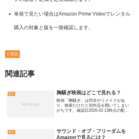
単発で見たい場合はAmazon Prime Videoでレンタル
購入の対象と版を一致確認します。
配信
関連記事
胸騒ぎ映画はどこで見れる？
配信
映画「胸騒ぎ」は同名やリメイクがあ
り、検索だけだと別作品を開いてしまい
がちです。確認日2026-02-13時点の配信
先の目安と、見放題かレンタルかを間違
えない判別手順を解説します。胸騒ぎを
探す前に作品違いを防ぐ最初に製作年と
製作国を揃えると...
サウンド・オブ・フリーダムを
配信
Amazonで見るには？