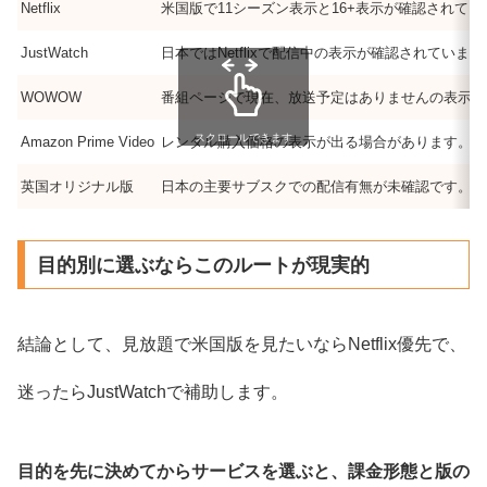
Netflix
米国版で11シーズン表示と16+表示が確認されてい
JustWatch
日本ではNetflixで配信中の表示が確認されています
WOWOW
番組ページで現在、放送予定はありませんの表示が
スクロールできます
Amazon Prime Video
レンタル購入価格の表示が出る場合があります。
英国オリジナル版
日本の主要サブスクでの配信有無が未確認です。
目的別に選ぶならこのルートが現実的
結論として、見放題で米国版を見たいならNetflix優先で、
迷ったらJustWatchで補助します。
目的を先に決めてからサービスを選ぶと、課金形態と版の