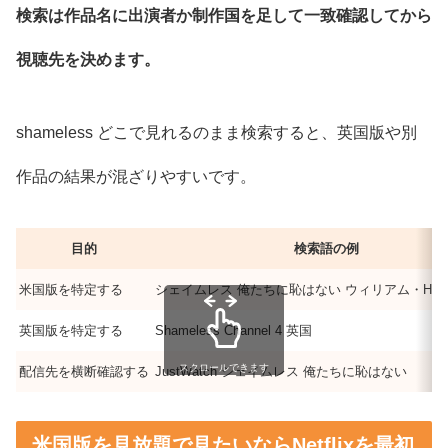
検索は作品名に出演者か制作国を足して一致確認してから
視聴先を決めます。
shameless どこで見れるのまま検索すると、英国版や別
作品の結果が混ざりやすいです。
目的
検索語の例
米国版を特定する
シェイムレス 俺たちに恥はない ウィリアム・H
英国版を特定する
Shameless Channel 4 英国
スクロールできます
配信先を横断確認する
JustWatch シェイムレス 俺たちに恥はない
米国版を見放題で見たいならNetflixを最初