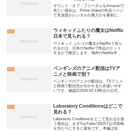
サウンド・オブ・フリーダムをAmazonで
見たい場合は、Prime Videoの作品ページ
で見放題かレンタルか購入かを最初に確
定させるのが近道です。確認日2026年2月
14日時点では、レンタルは30日以内に視
聴開始し、開始後48時間で終了す...
ウィキッドふたりの魔女はNetflix
配信
日本で見られる？
ウィキッド ふたりの魔女がNetflixで見ら
れるかは、日本のNetflixで作品がヒット
するかで確定します。海外のNetflix作品
ページが存在しても、日本のNetflixで配
信中とは限りません。確認日が新しい
JustWatch日本では、...
ペンギンズのアニメ配信はTVア
配信
ニメと映画で別？
ペンギンズのアニメの配信は、TVアニメ
と映画で配信先が分かれるため迷いやす
いです。確認日2026-02-13時点の公式作
品ページ情報を前提に、配信先の探し方
と視聴直前の確認ポイントを解説しま
す。まず作品を間違えないための確認手
Laboratory Conditionsはどこで
配信
順最初にTVア...
見れる？
Laboratory Conditionsをどこで見れるか迷
う場合は、まずYouTubeのDUST公式投稿
を当たりにすると最短です。本編は短編